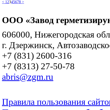
<
1
2
3
4
5
6
7
8
>
ООО «Завод герметизиру
606000, Нижегородская обл
г. Дзержинск, Автозаводско
+7 (831) 2600-316
+7 (8313) 27-50-78
abris@zgm.ru
Правила пользования сайто