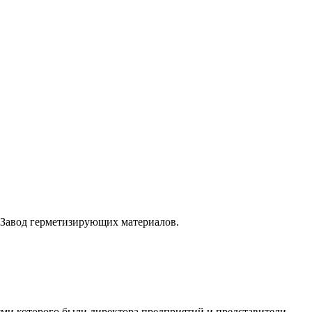
ь Завод герметизирующих материалов.
ями которого были директора предприятий и представители