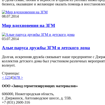
бизнеса, оказавшие и желающие оказать помощь в восстановл
08.07.2014
Мир вдохновения на ЗГМ
03.07.2014
Алые паруса дружбы ЗГМ и детского дома
Долгая, искренняя дружба связывает наше предприятие с Дзер
коллектив детского дома был участником различных мероприятий
волнует.
Страницы:
<
1
2
3
4
5
6
7
8
>
ООО «Завод герметизирующих материалов»
606000, Нижегородская область,
г. Дзержинск, Автозаводское шоссе, д. 55В.
+7 (831) 2600-316