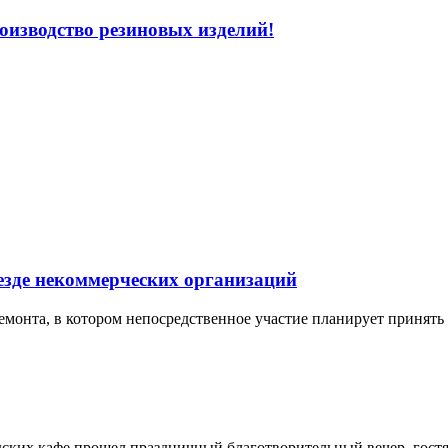
оизводство резиновых изделий!
езде некоммерческих организаций
емонта, в котором непосредственное участие планирует принят
дских кафе прошел праздничный благотворительный вечер, гост