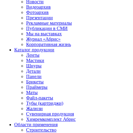
Новости
Видеоархив
Фотоархив
Презентации
Рекламные материалы
Публикации в СМИ
Мы на выставках
Журнал «Абрис»
Корпоративная жизнь
Каталог продукции
Ленты
Мастики
Шнуры
Детали
Панели
Брикеты
Праймеры
Маты
Файл-пакеты
Тубы (картриджи)
Жалюзи
Сувенирная продукция
Химремкомплект Абрис
Области применения
Строительство