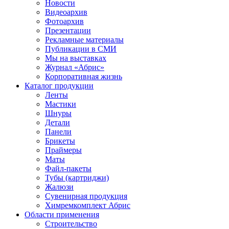
Новости
Видеоархив
Фотоархив
Презентации
Рекламные материалы
Публикации в СМИ
Мы на выставках
Журнал «Абрис»
Корпоративная жизнь
Каталог продукции
Ленты
Мастики
Шнуры
Детали
Панели
Брикеты
Праймеры
Маты
Файл-пакеты
Тубы (картриджи)
Жалюзи
Сувенирная продукция
Химремкомплект Абрис
Области применения
Строительство