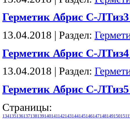
Герметик Абрис С-ЛТиз3
13.04.2018 | Раздел:
Гермет
Герметик Абрис С-ЛТиз4
13.04.2018 | Раздел:
Гермет
Герметик Абрис С-ЛТиз5
Страницы:
134
135
136
137
138
139
140
141
142
143
144
145
146
147
148
149
150
151
1