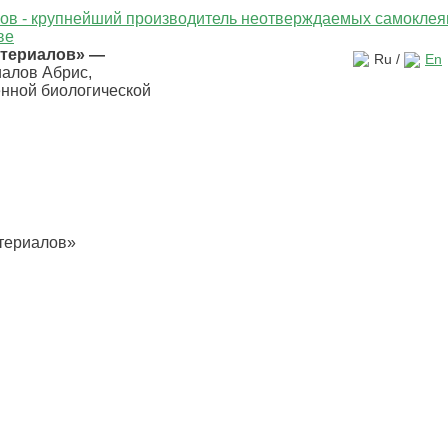
атериалов» —
Ru /
En
иалов Абрис,
енной биологической
ентр
Каталог продукции
Области применения