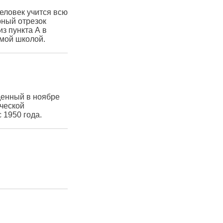
еловек учится всю
рный отрезок
з пункта А в
емой школой.
денный в ноябре
ческой
 1950 года.