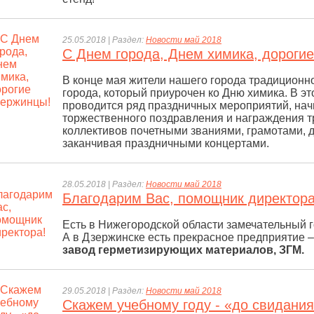
25.05.2018 | Раздел:
Новости май 2018
С Днем города, Днем химика, дороги
В конце мая жители нашего города традиционн
города, который приурочен ко Дню химика. В эт
проводится ряд праздничных мероприятий, нач
торжественного поздравления и награждения 
коллективов почетными званиями, грамотами, 
заканчивая праздничными концертами.
28.05.2018 | Раздел:
Новости май 2018
Благодарим Вас, помощник директора
Есть в Нижегородской области замечательный 
А в Дзержинске есть прекрасное предприятие 
завод герметизирующих материалов, ЗГМ.
29.05.2018 | Раздел:
Новости май 2018
Скажем учебному году - «до свидания