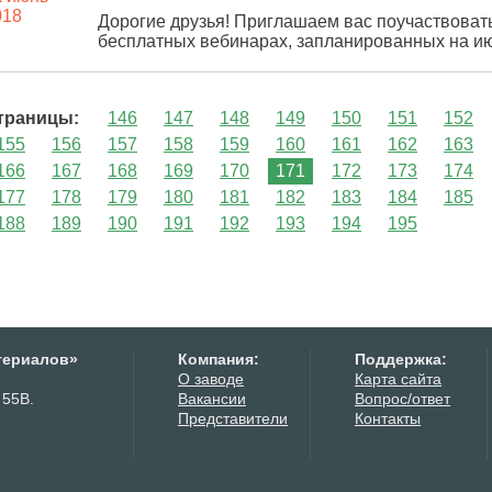
Дорогие друзья! Приглашаем вас поучаствоват
бесплатных вебинарах, запланированных на июн
траницы:
146
147
148
149
150
151
152
155
156
157
158
159
160
161
162
163
166
167
168
169
170
171
172
173
174
177
178
179
180
181
182
183
184
185
188
189
190
191
192
193
194
195
териалов»
Компания:
Поддержка:
О заводе
Карта сайта
 55В.
Вакансии
Вопрос/ответ
Представители
Контакты