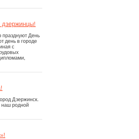
е дзержинцы!
о празднуют День
от день в городе
иная с
трудовых
дипломами,
!
город Дзержинск.
– наш родной
»!