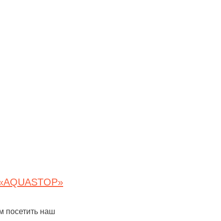
я «AQUASTOP»
ем посетить наш