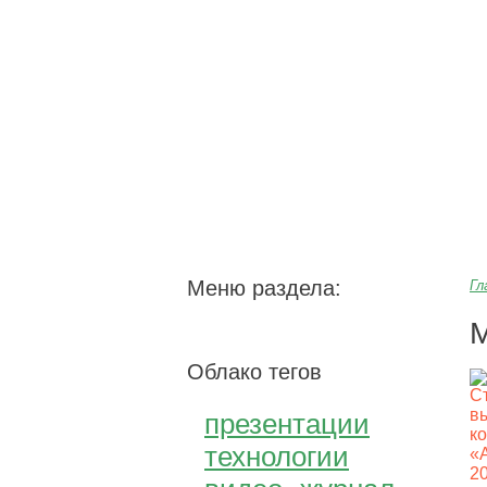
ООО «Завод герме
Меню раздела:
Гл
М
Облако тегов
презентации
технологии