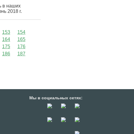
ь в наших
ь 2018 г.
153
154
164
165
175
176
186
187
Мы в социальных сетях: