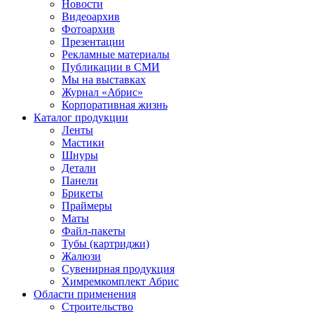
Новости
Видеоархив
Фотоархив
Презентации
Рекламные материалы
Публикации в СМИ
Мы на выставках
Журнал «Абрис»
Корпоративная жизнь
Каталог продукции
Ленты
Мастики
Шнуры
Детали
Панели
Брикеты
Праймеры
Маты
Файл-пакеты
Тубы (картриджи)
Жалюзи
Сувенирная продукция
Химремкомплект Абрис
Области применения
Строительство