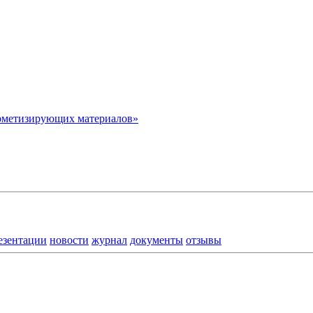
рметизирующих материалов»
езентации
новости
журнал
документы
отзывы