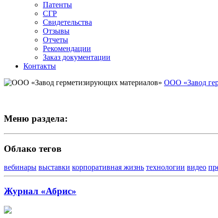
Патенты
СГР
Свидетельства
Отзывы
Отчеты
Рекомендации
Заказ документации
Контакты
ООО «Завод ге
Меню раздела:
Облако тегов
вебинары
выставки
корпоративная жизнь
технологии
видео
пр
Журнал «Абрис»