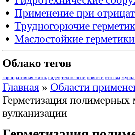
Применение при отрицат
Трудногорючие гермети
Маслостойкие герметики
Облако тегов
корпоративная жизнь
видео
технологии
новости
отзывы
журна
Главная
»
Области примене
Герметизация полимерных 
вулканизации
Герметизация полим