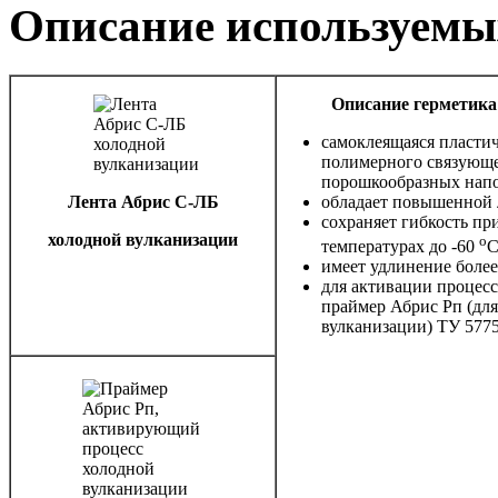
Описание используемы
Описание герметика
самоклеящаяся пластич
полимерного связующе
порошкообразных напо
Лента Абрис С-ЛБ
обладает повышенной 
сохраняет гибкость пр
холодной вулканизации
o
температурах до -60
С
имеет удлинение боле
для активации процесс
праймер Абрис Рп (дл
вулканизации) ТУ 577