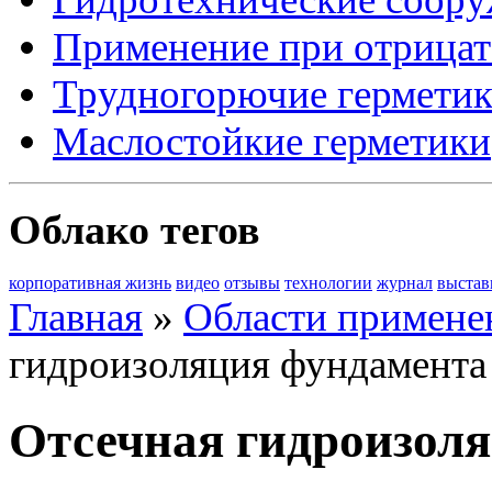
Применение при отрицат
Трудногорючие гермети
Маслостойкие герметики
Облако тегов
корпоративная жизнь
видео
отзывы
технологии
журнал
выстав
Главная
»
Области примене
гидроизоляция фундамента
Отсечная гидроизол