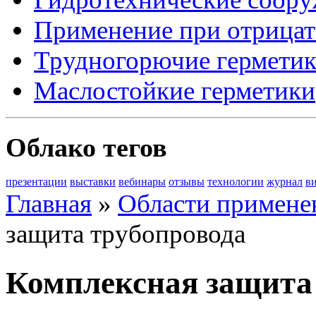
Применение при отрицат
Трудногорючие гермети
Маслостойкие герметики
Облако тегов
презентации
выставки
вебинары
отзывы
технологии
журнал
в
Главная
»
Области примене
защита трубопровода
Комплексная защита