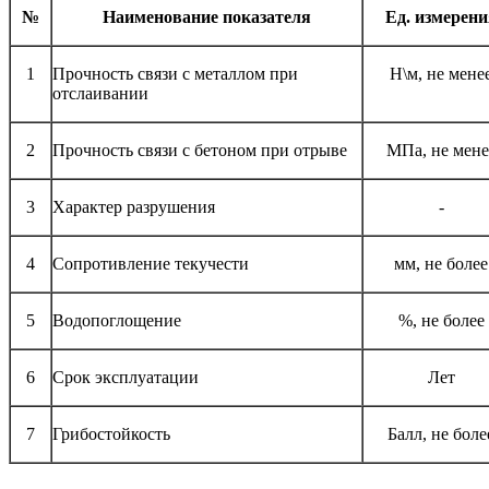
№
Наименование показателя
Ед. измерени
1
Прочность связи с металлом при
Н\м, не мене
отслаивании
2
Прочность связи с бетоном при отрыве
МПа, не мене
3
Характер разрушения
-
4
Сопротивление текучести
мм, не более
5
Водопоглощение
%, не более
6
Срок эксплуатации
Лет
7
Грибостойкость
Балл, не боле