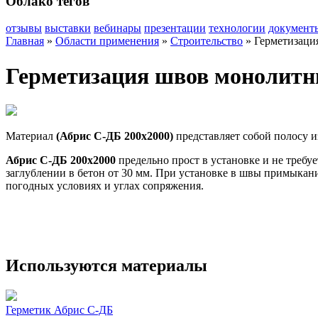
Облако тегов
отзывы
выставки
вебинары
презентации
технологии
документ
Главная
»
Области применения
»
Строительство
»
Герметизаци
Герметизация швов монолитн
Материал
(Абрис С-ДБ 200х2000)
представляет собой полосу 
Абрис С-ДБ 200х2000
предельно прост в установке и не треб
заглублении в бетон от 30 мм. При установке в швы примыкан
погодных условиях и углах сопряжения.
Используются материалы
Герметик Абрис С-ДБ