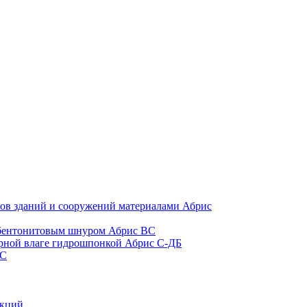
ов зданий и сооружений материалами Абрис
е бентонитовым шнуром Абрис ВС
рной влаге гидрошпонкой Абрис С-ДБ
 С
укций