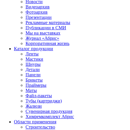
Новости
Видеоархив
Фотоархив
Презентации
Рекламные материалы
Публикации в СМИ
Мы на выставках
Журнал «Абрис»
Корпоративная жизнь
Каталог продукции
Ленты
Мастики
Шнуры
Детали
Панели
Брикеты
Праймеры
Маты
Файл-пакеты
Тубы (картриджи)
Жалюзи
Сувенирная продукция
Химремкомплект Абрис
Области применения
Строительство