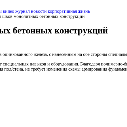
ы
видео
журнал
новости
корпоративная жизнь
я швов монолитных бетонных конструкций
ых бетонных конструкций
из оцинкованного железа, с нанесенным на обе стороны специал
ует специальных навыков и оборудования. Благодаря полимерно
ия пол/стена, не требует изменения схемы армирования фундам