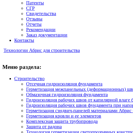
Патенты
СГР
Свидетельства
Отзывы
Отчеты
Рекомендации
Заказ документации
Контакты
Технологии Абрис для строительства
Меню раздела:
Строительство
Отсечная гидроизоляция фундамента
Герметизация межпанельных (деформационных) шв
Обмазочная гидроизоляция фундамента
Гидроизоляция рабочих швов от капилярной влаг
Гидроизоляция рабочих швов фундамента при напо
Герметизация сэндвич-панелей материалами Абрис
Герметизация кровли и ее элементов
Комплексная защита трубопровода
Защита от радона
Технология герметизации светопрозрачных констр