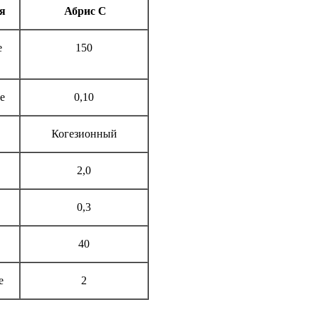
я
Абрис С
е
150
е
0,10
Когезионный
2,0
0,3
40
е
2