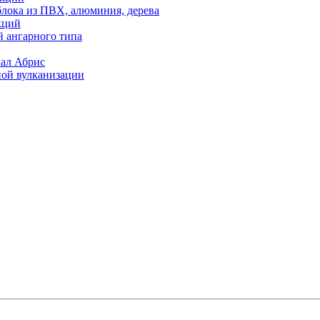
блока из ПВХ, алюминия, дерева
кций
й ангарного типа
иал Абрис
ной вулканизации