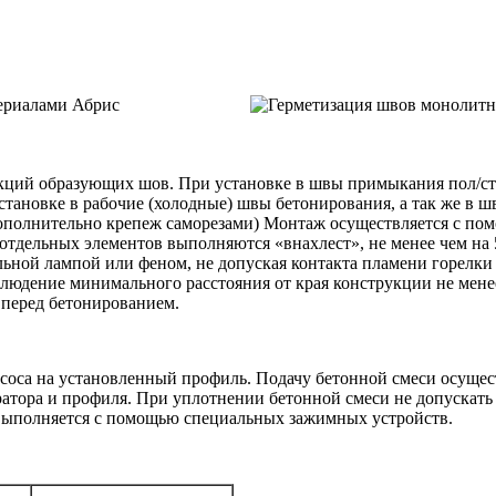
кций образующих шов. При установке в швы примыкания пол/ст
становке в рабочие (холодные) швы бетонирования, а так же в
дополнительно крепеж саморезами) Монтаж осуществляется с по
отдельных элементов выполняются «внахлест», не менее чем на 
льной лампой или феном, не допуская контакта пламени горелки
блюдение минимального расстояния от края конструкции не мене
 перед бетонированием.
соса на установленный профиль. Подачу бетонной смеси осущес
ратора и профиля. При уплотнении бетонной смеси не допускать
ыполняется с помощью специальных зажимных устройств.