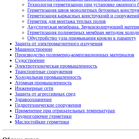
Технология герметизации при установке оконного 
Герметизация швов монолитных бетонных констру
Герметизация каркасных конструкций и сооружени
Герметик для монтажа теплых полов
Акустическая мембрана. Звукоизолирующий матер
Герметизация полимерных мембран методом холод
Обустройство узла примыкания кровли к парапету
Защита от электромагнитного излучения
Машиностроение
Производство полимерно-композиционных материалов
Судостроение
Электротехническая промышленность
Транспортные сооружения
Холодильная промышленность
Атомная промышленность
Инженерные сети
Защита от агрессивных сред
Здравоохранение
Гидротехнические сооружения
Применение при отрицательных температурах
Трудногорючие герметики
Маслостойкие герметики