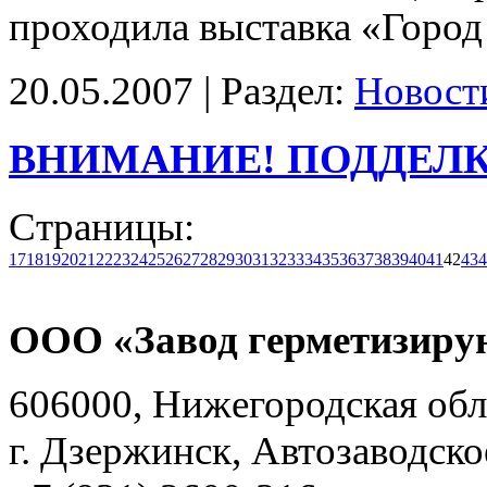
проходила выставка «Город
20.05.2007 | Раздел:
Новост
ВНИМАНИЕ! ПОДДЕЛК
Страницы:
17
18
19
20
21
22
23
24
25
26
27
28
29
30
31
32
33
34
35
36
37
38
39
40
41
42
43
4
ООО «Завод герметизиру
606000, Нижегородская обл
г. Дзержинск, Автозаводско