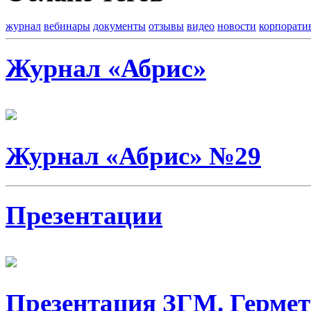
журнал
вебинары
документы
отзывы
видео
новости
корпорати
Журнал «Абрис»
Журнал «Абрис» №29
Презентации
Презентация ЗГМ. Гермет