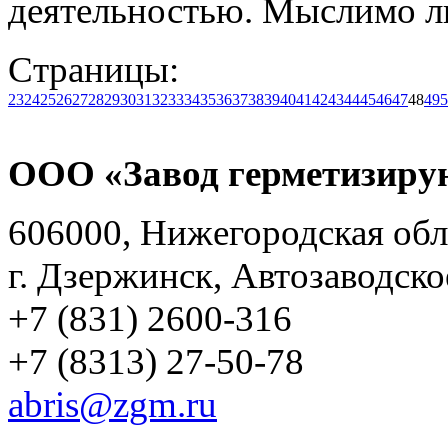
деятельностью. Мыслимо л
Страницы:
23
24
25
26
27
28
29
30
31
32
33
34
35
36
37
38
39
40
41
42
43
44
45
46
47
48
49
5
ООО «Завод герметизиру
606000, Нижегородская обл
г. Дзержинск, Автозаводско
+7 (831) 2600-316
+7 (8313) 27-50-78
abris@zgm.ru