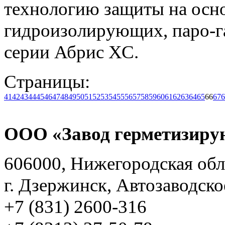
технологию защиты на осн
гидроизолирующих, паро-г
серии Абрис ХС.
Страницы:
41
42
43
44
45
46
47
48
49
50
51
52
53
54
55
56
57
58
59
60
61
62
63
64
65
66
67
6
ООО «Завод герметизиру
606000, Нижегородская обл
г. Дзержинск, Автозаводско
+7 (831) 2600-316