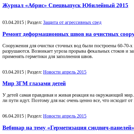
Журнал «Абрис» Спецвыпуск Юбилейный 2015
03.04.2015 | Раздел:
Защита от агрессивных сред
Ремонт деформационных швов на очистных соор
Сооружения для очистки сточных вод были построены 60-70-х
разрушаются. Возникает угроза прорыва фекальных стоков и
применять герметики для заполнения швов.
03.04.2015 | Раздел:
Новости апрель 2015
Мир ЗГМ глазами детей
У детей самая правдивая и живая реакция на окружающий мир. 
ли пути идут. Поэтому для нас очень ценно все, что исходит 
06.04.2015 | Раздел:
Новости апрель 2015
Вебинар на тему «Герметизация сэндвич-панелей» 