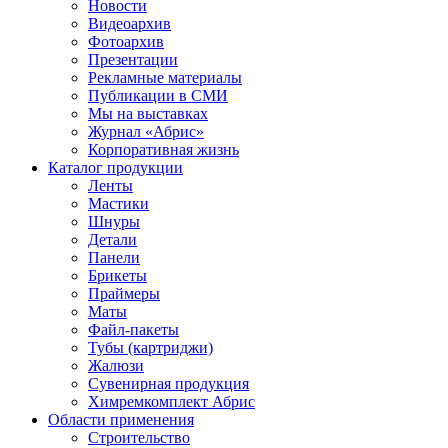
Новости
Видеоархив
Фотоархив
Презентации
Рекламные материалы
Публикации в СМИ
Мы на выставках
Журнал «Абрис»
Корпоративная жизнь
Каталог продукции
Ленты
Мастики
Шнуры
Детали
Панели
Брикеты
Праймеры
Маты
Файл-пакеты
Тубы (картриджи)
Жалюзи
Сувенирная продукция
Химремкомплект Абрис
Области применения
Строительство