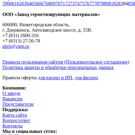
59
60
61
62
63
64
65
66
67
68
69
70
71
72
73
74
75
76
77
78
79
80
81
82
83
84
85
8
ООО «Завод герметизирующих материалов»
606000, Нижегородская область,
г. Дзержинск, Автозаводское шоссе, д. 55В.
+7 (831) 2600-316
+7 (8313) 27-50-78
abris@zgm.ru
Правила пользования сайтом (Пользовательское соглашение)
Политика защиты и обработки персональных данных
Правила оферты
для юрлиц и ИП
,
для физлиц
Компания:
О заводе
Вакансии
Представители
Поддержка:
Карта сайта
Вопрос/ответ
Контакты
Мы в социальных сетях: