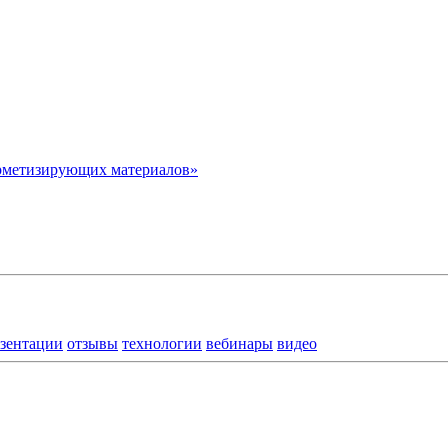
рметизирующих материалов»
зентации
отзывы
технологии
вебинары
видео