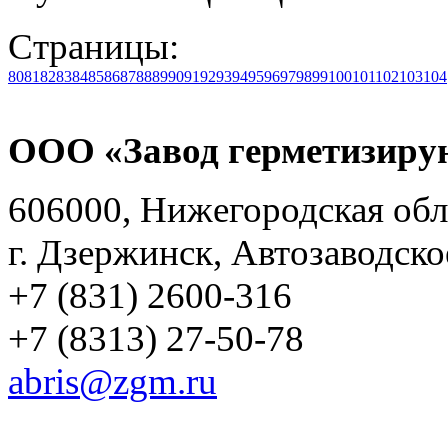
Страницы:
80
81
82
83
84
85
86
87
88
89
90
91
92
93
94
95
96
97
98
99
100
101
102
103
104
ООО «Завод герметизиру
606000, Нижегородская обл
г. Дзержинск, Автозаводско
+7 (831) 2600-316
+7 (8313) 27-50-78
abris@zgm.ru