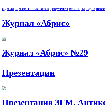
журнал
корпоративная жизнь
документы
вебинары
видео
ново
Журнал «Абрис»
Журнал «Абрис» №29
Презентации
Презентация ЗГМ. Антик