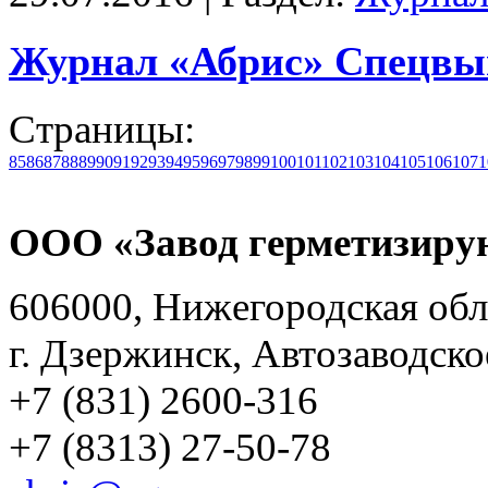
Журнал «Абрис» Спецвы
Страницы:
85
86
87
88
89
90
91
92
93
94
95
96
97
98
99
100
101
102
103
104
105
106
107
1
ООО «Завод герметизиру
606000, Нижегородская обл
г. Дзержинск, Автозаводско
+7 (831) 2600-316
+7 (8313) 27-50-78