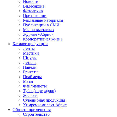
Новости
Видеоархив
Фотоархив
Презентации
Рекламные материалы
Публикации в СМИ
Мы на выставках
Журнал «Абрис»
Корпоративная жизнь
Каталог продукции
Ленты
Мастики
Шнуры
Детали
Панели
Брикеты
Праймеры
Маты
Файл-пакеты
Тубы (картриджи)
Жалюзи
Сувенирная продукция
Химремкомплект Абрис
Области применения
Строительство