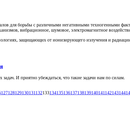
иалов для борьбы с различными негативными техногенными факт
ханизмов, вибрационное, шумовое, электромагнитное воздействия
нологиях, защищающих от ионизирующего излучения и радиаци
я
задач. И приятно убеждаться, что такие задачи нам по силам.
6
127
128
129
130
131
132
133
134
135
136
137
138
139
140
141
142
143
144
1