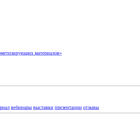
рметизирующих материалов»
рнал
вебинары
выставки
презентации
отзывы