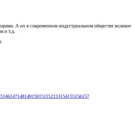
орами. А их в современном индустриальном обществе великое
 и т.д.
и.
45
146
147
148
149
150
151
152
153
154
155
156
157