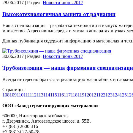
28.06.2017 | Раздел:
Новости июнь 2017
Высокотехнологичная защита от радиации
Наша специализация – разработка технологий и выпуск матер
множество. Агрессивные среды и масла в аппаратах и узлах ме
Данная публикация содержит информацию о материалах и тех
30.06.2017 | Раздел:
Новости июнь 2017
Трубоизоляция — наша фирменная специализаци
Всегда интересно браться за реализацию масштабных и сложных 
Страницы:
108
109
110
111
112
113
114
115
116
117
118
119
120
121
122
123
124
125
12
ООО «Завод герметизирующих материалов»
606000, Нижегородская область,
г. Дзержинск, Автозаводское шоссе, д. 55В.
+7 (831) 2600-316
+7 (8313) 27-50-78