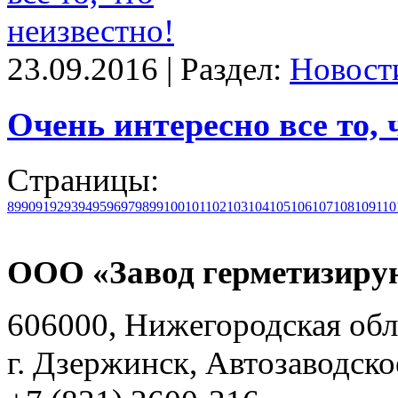
23.09.2016 | Раздел:
Новост
Очень интересно все то, 
Страницы:
89
90
91
92
93
94
95
96
97
98
99
100
101
102
103
104
105
106
107
108
109
110
ООО «Завод герметизиру
606000, Нижегородская обл
г. Дзержинск, Автозаводско